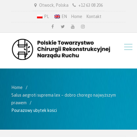
Otwock, Polska
+12 63 08 206
PL
EN
Home
Kontakt
facebook
twitter.com
youtube
instagram
Home
Salus aegroti suprema lex – dobro chorego najwyższym
prawem
Pourazowy ubytek kości