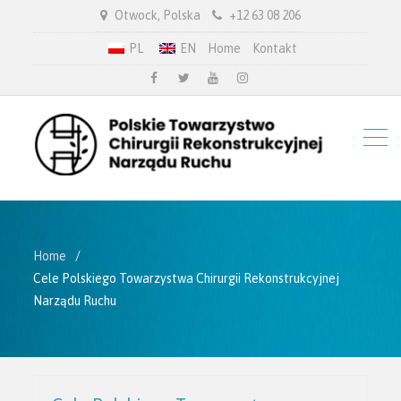
Otwock, Polska
+12 63 08 206
PL
EN
Home
Kontakt
facebook
twitter.com
youtube
instagram
Home
Cele Polskiego Towarzystwa Chirurgii Rekonstrukcyjnej
Narządu Ruchu