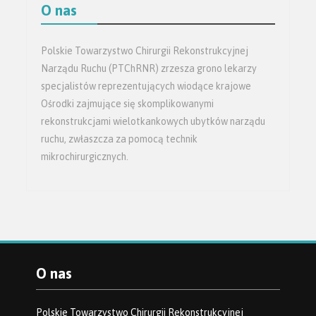
O nas
Polskie Towarzystwo Chirurgii Rekonstrukcyjnej
Narządu Ruchu (PTChRNR) zrzesza grono lekarzy
specjalistów reprezentujących wiodące krajowe
Ośrodki zajmujące się skomplikowanymi
rekonstrukcjami wielotkankowych ubytków narządu
ruchu, zwłaszcza za pomocą technik
mikrochirurgicznych.
O nas
Polskie Towarzystwo Chirurgii Rekonstrukcyjnej