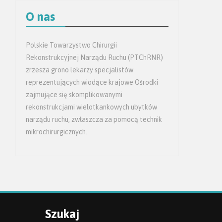
O nas
Polskie Towarzystwo Chirurgii
Rekonstrukcyjnej Narządu Ruchu (PTChRNR)
zrzesza grono lekarzy specjalistów
reprezentujących wiodące krajowe Ośrodki
zajmujące się skomplikowanymi
rekonstrukcjami wielotkankowych ubytków
narządu ruchu, zwłaszcza za pomocą technik
mikrochirurgicznych.
Szukaj