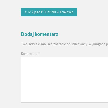
Nawigacja
wpisu
IV Zjazd PTChRNR w Krakowie
Dodaj komentarz
Twój adres e-mail nie zostanie opublikowany.
Wymagane po
Komentarz
*