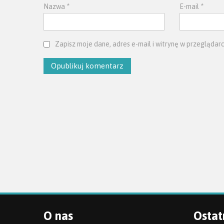
Nazwa
*
E-mail
*
Zapisz moje dane, adres e-mail i witrynę w przeglądar
O nas
Ostat