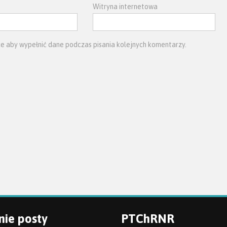
Witryna internetowa
ce aby wypełnić dane podczas pisania kolejnych komentarzy.
nie posty
PTChRNR