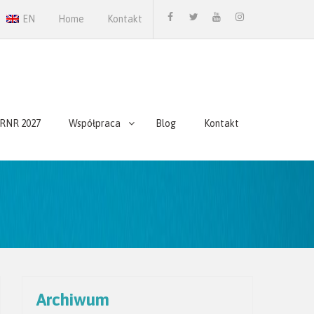
EN
Home
Kontakt
facebook
twitter.com
youtube
instagram
hRNR 2027
Współpraca
Blog
Kontakt
Archiwum