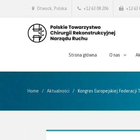
Otwock, Polska
+12 63 08 206
+12 63 
Strona główna
O nas
Ak
Home
Aktualności
Kongres Europejskiej Federacji 