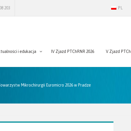
08 203
PL
tualności i edukacja
IV Zjazd PTChRNR 2026
V Zjazd PTC
Towarzystw Mikrochirurgii Euromicro 2026 w Pradze